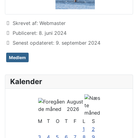
Detaljer
Skrevet af:
Webmaster
Publiceret: 8. juni 2024
Senest opdateret: 9. september 2024
Medlem
Kalender
August
2026
M
T
O
T
F
L
S
1
2
3
4
5
6
7
8
9