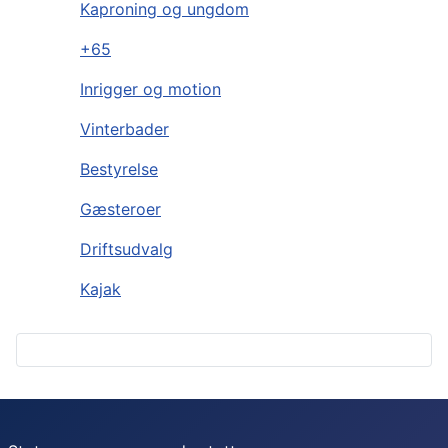
Kaproning og ungdom
+65
Inrigger og motion
Vinterbader
Bestyrelse
Gæsteroer
Driftsudvalg
Kajak