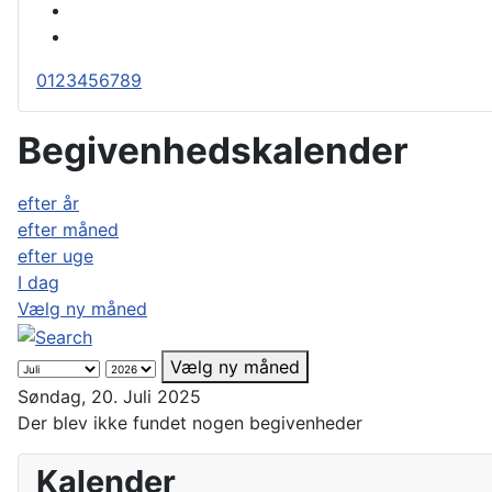
0
1
2
3
4
5
6
7
8
9
Begivenhedskalender
efter år
efter måned
efter uge
I dag
Vælg ny måned
Vælg ny måned
Søndag, 20. Juli 2025
Der blev ikke fundet nogen begivenheder
Kalender