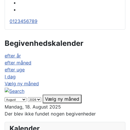
0
1
2
3
4
5
6
7
8
9
Begivenhedskalender
efter år
efter måned
efter uge
I dag
Vælg ny måned
Vælg ny måned
Mandag, 18. August 2025
Der blev ikke fundet nogen begivenheder
Kalender