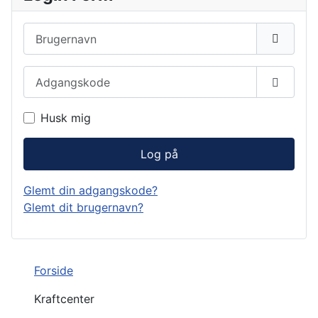
Brugernavn
Adgangskode
Vis ad
Husk mig
Log på
Glemt din adgangskode?
Glemt dit brugernavn?
Forside
Kraftcenter