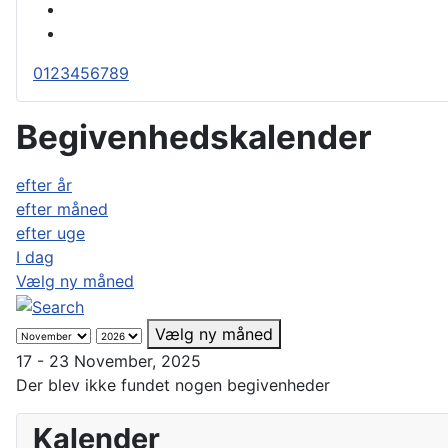
0
1
2
3
4
5
6
7
8
9
Begivenhedskalender
efter år
efter måned
efter uge
I dag
Vælg ny måned
Vælg ny måned
17 - 23 November, 2025
Der blev ikke fundet nogen begivenheder
Kalender