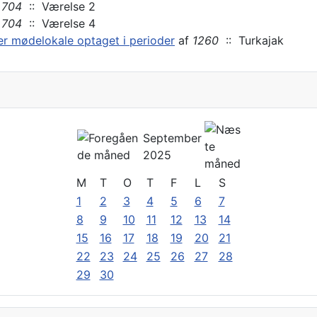
704
:: Værelse 2
704
:: Værelse 4
ler mødelokale optaget i perioder
af
1260
:: Turkajak
September
2025
M
T
O
T
F
L
S
1
2
3
4
5
6
7
8
9
10
11
12
13
14
15
16
17
18
19
20
21
22
23
24
25
26
27
28
29
30