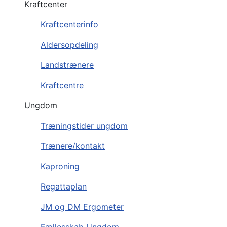
Kraftcenter
Kraftcenterinfo
Aldersopdeling
Landstrænere
Kraftcentre
Ungdom
Træningstider ungdom
Trænere/kontakt
Kaproning
Regattaplan
JM og DM Ergometer
Fællesskab Ungdom