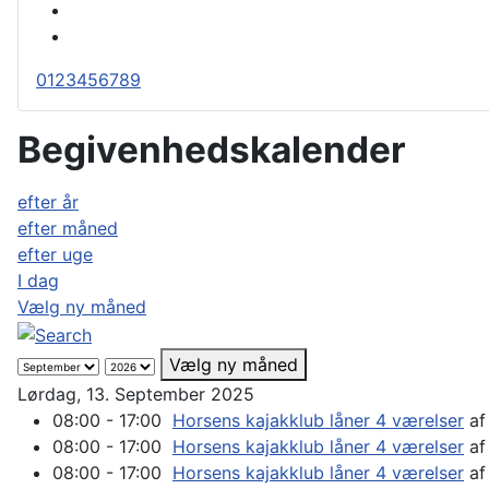
0
1
2
3
4
5
6
7
8
9
Begivenhedskalender
efter år
efter måned
efter uge
I dag
Vælg ny måned
Vælg ny måned
Lørdag, 13. September 2025
08:00 - 17:00
Horsens kajakklub låner 4 værelser
af
08:00 - 17:00
Horsens kajakklub låner 4 værelser
af
08:00 - 17:00
Horsens kajakklub låner 4 værelser
af