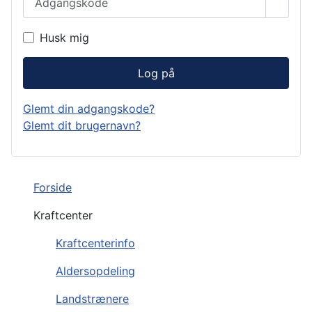
Vis a
Husk mig
Log på
Glemt din adgangskode?
Glemt dit brugernavn?
Forside
Kraftcenter
Kraftcenterinfo
Aldersopdeling
Landstrænere