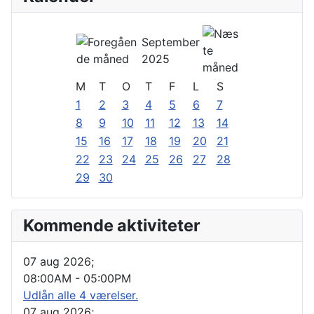
September
2025
M
T
O
T
F
L
S
1
2
3
4
5
6
7
8
9
10
11
12
13
14
15
16
17
18
19
20
21
22
23
24
25
26
27
28
29
30
Kommende aktiviteter
07 aug 2026
;
08:00AM
-
05:00PM
Udlån alle 4 værelser.
07 aug 2026
;