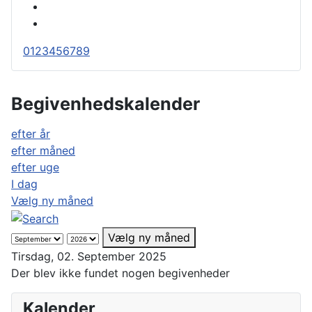
0
1
2
3
4
5
6
7
8
9
Begivenhedskalender
efter år
efter måned
efter uge
I dag
Vælg ny måned
Vælg ny måned
Tirsdag, 02. September 2025
Der blev ikke fundet nogen begivenheder
Kalender