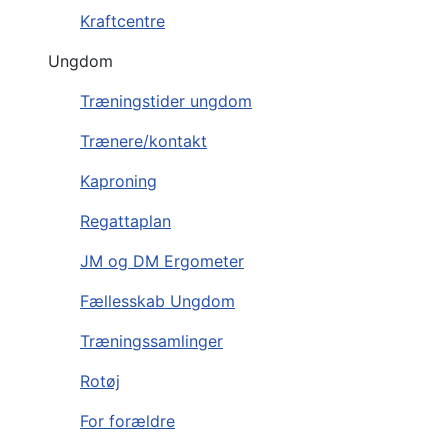
Kraftcentre
Ungdom
Træningstider ungdom
Trænere/kontakt
Kaproning
Regattaplan
JM og DM Ergometer
Fællesskab Ungdom
Træningssamlinger
Rotøj
For forældre