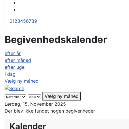
0
1
2
3
4
5
6
7
8
9
Begivenhedskalender
efter år
efter måned
efter uge
I dag
Vælg ny måned
Vælg ny måned
Lørdag, 15. November 2025
Der blev ikke fundet nogen begivenheder
Kalender