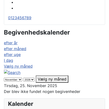
0
1
2
3
4
5
6
7
8
9
Begivenhedskalender
efter år
efter måned
efter uge
I dag
Vælg ny måned
Vælg ny måned
Tirsdag, 25. November 2025
Der blev ikke fundet nogen begivenheder
Kalender