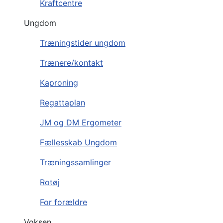
Kraftcentre
Ungdom
Træningstider ungdom
Trænere/kontakt
Kaproning
Regattaplan
JM og DM Ergometer
Fællesskab Ungdom
Træningssamlinger
Rotøj
For forældre
Voksen