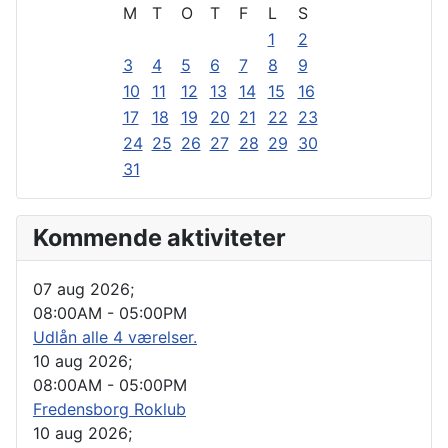
M
T
O
T
F
L
S
1
2
3
4
5
6
7
8
9
10
11
12
13
14
15
16
17
18
19
20
21
22
23
24
25
26
27
28
29
30
31
Kommende aktiviteter
07 aug 2026
;
08:00AM
-
05:00PM
Udlån alle 4 værelser.
10 aug 2026
;
08:00AM
-
05:00PM
Fredensborg Roklub
10 aug 2026
;