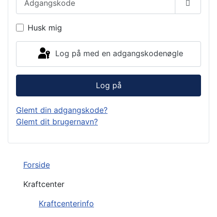
Vis ad
Husk mig
Log på med en adgangskodenøgle
Log på
Glemt din adgangskode?
Glemt dit brugernavn?
Forside
Kraftcenter
Kraftcenterinfo