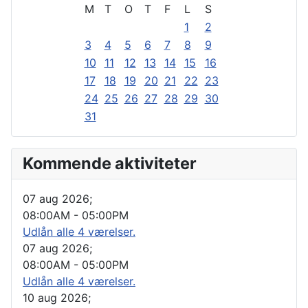
M
T
O
T
F
L
S
1
2
3
4
5
6
7
8
9
10
11
12
13
14
15
16
17
18
19
20
21
22
23
24
25
26
27
28
29
30
31
Kommende aktiviteter
07 aug 2026
;
08:00AM
-
05:00PM
Udlån alle 4 værelser.
07 aug 2026
;
08:00AM
-
05:00PM
Udlån alle 4 værelser.
10 aug 2026
;