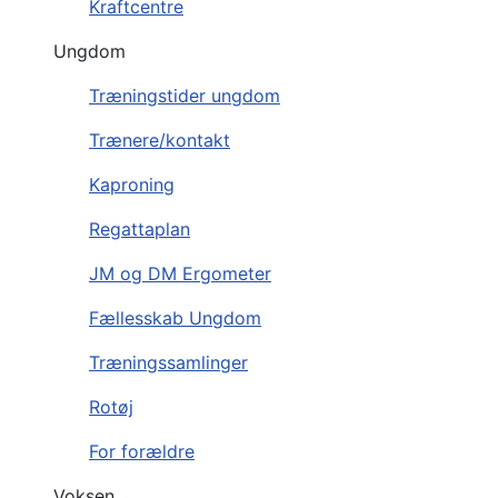
Kraftcentre
Ungdom
Træningstider ungdom
Trænere/kontakt
Kaproning
Regattaplan
JM og DM Ergometer
Fællesskab Ungdom
Træningssamlinger
Rotøj
For forældre
Voksen