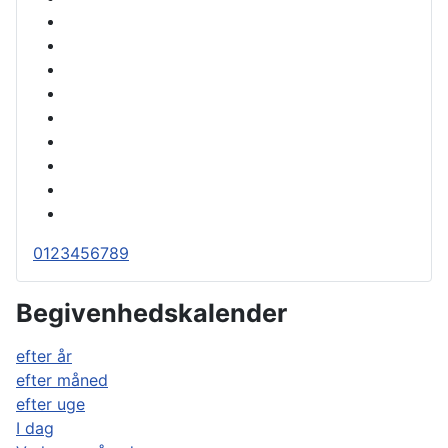
0
1
2
3
4
5
6
7
8
9
Begivenhedskalender
efter år
efter måned
efter uge
I dag