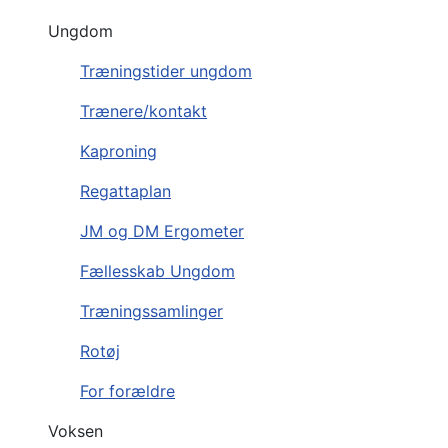
Ungdom
Træningstider ungdom
Trænere/kontakt
Kaproning
Regattaplan
JM og DM Ergometer
Fællesskab Ungdom
Træningssamlinger
Rotøj
For forældre
Voksen