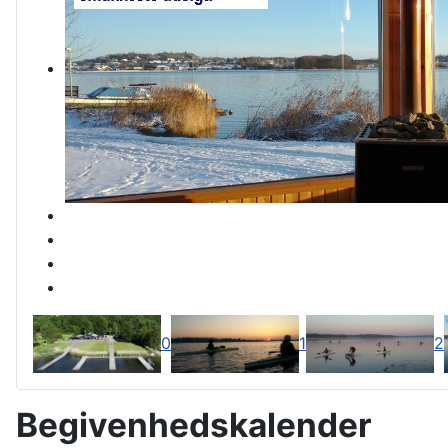
0
1
2
Begivenhedskalender