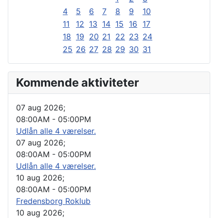
4
5
6
7
8
9
10
11
12
13
14
15
16
17
18
19
20
21
22
23
24
25
26
27
28
29
30
31
Kommende aktiviteter
07 aug 2026
;
08:00AM
-
05:00PM
Udlån alle 4 værelser.
07 aug 2026
;
08:00AM
-
05:00PM
Udlån alle 4 værelser.
10 aug 2026
;
08:00AM
-
05:00PM
Fredensborg Roklub
10 aug 2026
;