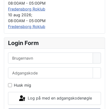
08:00AM
-
05:00PM
Fredensborg Roklub
10 aug 2026
;
08:00AM
-
05:00PM
Fredensborg Roklub
Login Form
Brugernavn
Adgangskode
Vis a
Husk mig
Log på med en adgangskodenøgle