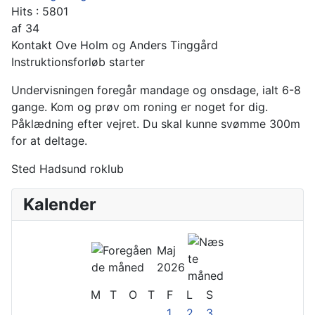
Hits
: 5801
af
34
Kontakt
Ove Holm og Anders Tinggård
Instruktionsforløb starter
Undervisningen foregår mandage og onsdage, ialt 6-8
gange. Kom og prøv om roning er noget for dig.
Påklædning efter vejret. Du skal kunne svømme 300m
for at deltage.
Sted
Hadsund roklub
Kalender
Maj
2026
M
T
O
T
F
L
S
1
2
3