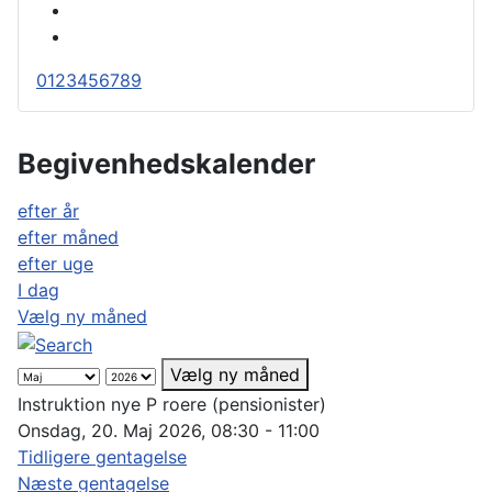
0
1
2
3
4
5
6
7
8
9
Begivenhedskalender
efter år
efter måned
efter uge
I dag
Vælg ny måned
Vælg ny måned
Instruktion nye P roere (pensionister)
Onsdag, 20. Maj 2026, 08:30 - 11:00
Tidligere gentagelse
Næste gentagelse