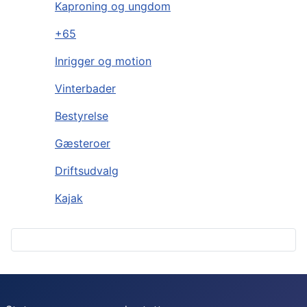
Kaproning og ungdom
+65
Inrigger og motion
Vinterbader
Bestyrelse
Gæsteroer
Driftsudvalg
Kajak