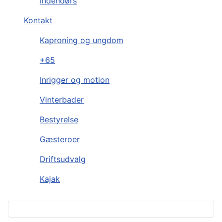
Indendørs
Kontakt
Kaproning og ungdom
+65
Inrigger og motion
Vinterbader
Bestyrelse
Gæsteroer
Driftsudvalg
Kajak