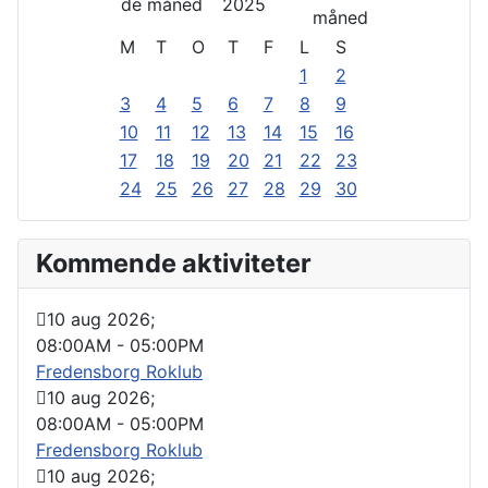
2025
M
T
O
T
F
L
S
1
2
3
4
5
6
7
8
9
10
11
12
13
14
15
16
17
18
19
20
21
22
23
24
25
26
27
28
29
30
Kommende aktiviteter
10 aug 2026
;
08:00AM
-
05:00PM
Fredensborg Roklub
10 aug 2026
;
08:00AM
-
05:00PM
Fredensborg Roklub
10 aug 2026
;