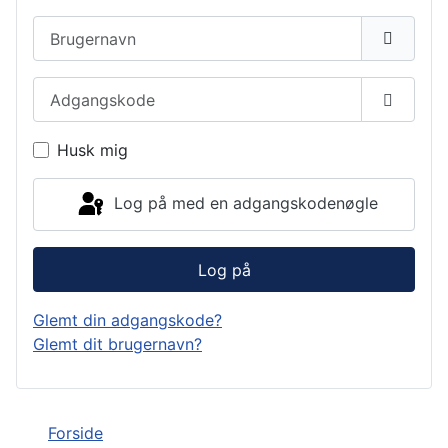
Brugernavn
Adgangskode
Vis ad
Husk mig
Log på med en adgangskodenøgle
Log på
Glemt din adgangskode?
Glemt dit brugernavn?
Forside