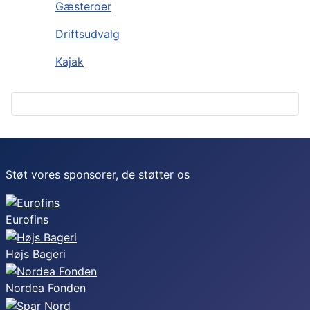
Gæsteroer
Driftsudvalg
Kajak
Støt vores sponsorer, de støtter os
Eurofins
Højs Bageri
Nordea Fonden