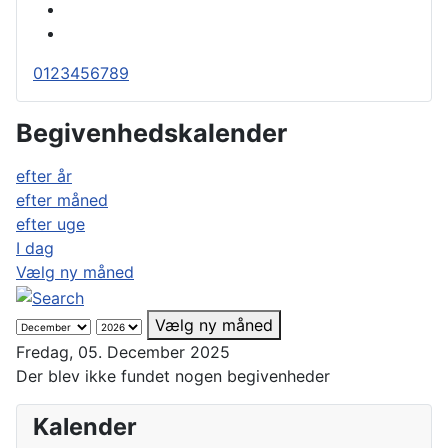
0
1
2
3
4
5
6
7
8
9
Begivenhedskalender
efter år
efter måned
efter uge
I dag
Vælg ny måned
Vælg ny måned
Fredag, 05. December 2025
Der blev ikke fundet nogen begivenheder
Kalender