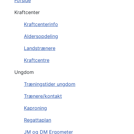
Forside
Kraftcenter
Kraftcenterinfo
Aldersopdeling
Landstrænere
Kraftcentre
Ungdom
Træningstider ungdom
Trænere/kontakt
Kaproning
Regattaplan
JM og DM Ergometer