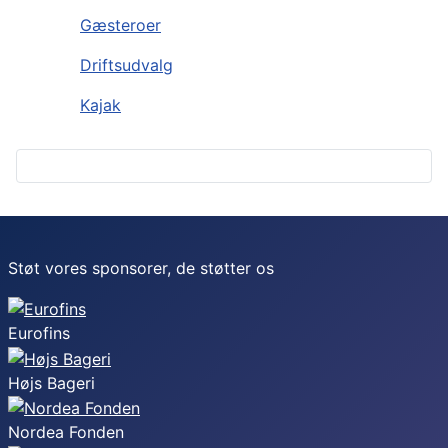
Gæsteroer
Driftsudvalg
Kajak
Støt vores sponsorer, de støtter os
Eurofins
Højs Bageri
Nordea Fonden