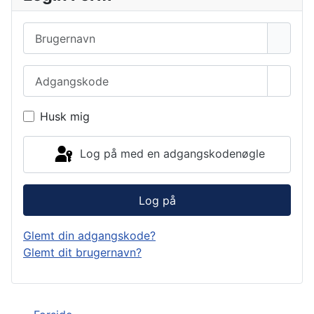
Brugernavn
Adgangskode
Vis a
Husk mig
Log på med en adgangskodenøgle
Log på
Glemt din adgangskode?
Glemt dit brugernavn?