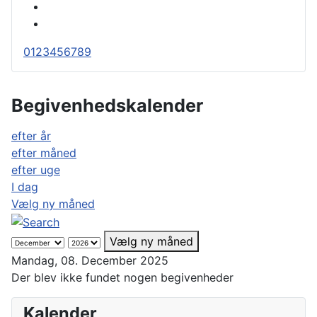
0
1
2
3
4
5
6
7
8
9
Begivenhedskalender
efter år
efter måned
efter uge
I dag
Vælg ny måned
Vælg ny måned
Mandag, 08. December 2025
Der blev ikke fundet nogen begivenheder
Kalender