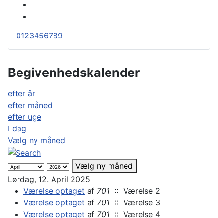
0
1
2
3
4
5
6
7
8
9
Begivenhedskalender
efter år
efter måned
efter uge
I dag
Vælg ny måned
Vælg ny måned
Lørdag, 12. April 2025
Værelse optaget
af
701
:: Værelse 2
Værelse optaget
af
701
:: Værelse 3
Værelse optaget
af
701
:: Værelse 4