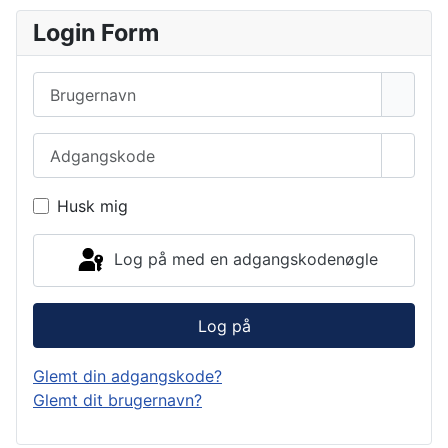
Login Form
Brugernavn
Adgangskode
Vis a
Husk mig
Log på med en adgangskodenøgle
Log på
Glemt din adgangskode?
Glemt dit brugernavn?