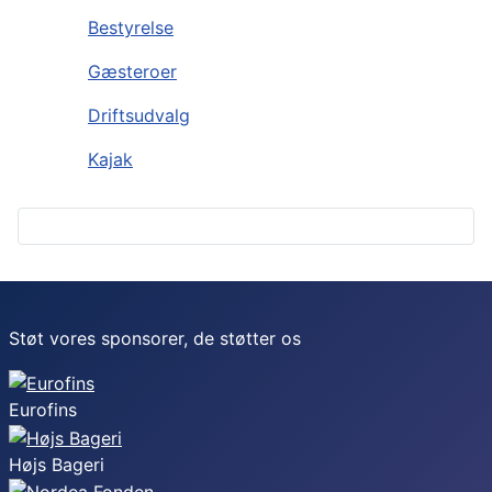
Bestyrelse
Gæsteroer
Driftsudvalg
Kajak
Støt vores sponsorer, de støtter os
Eurofins
Højs Bageri