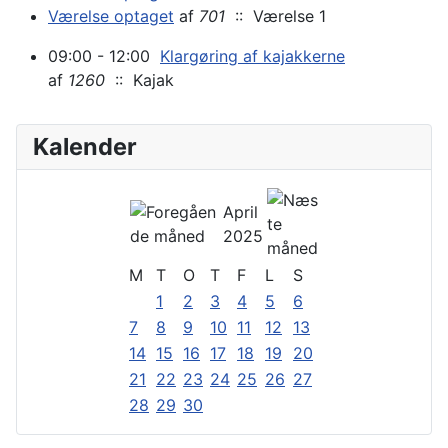
Værelse optaget
af
701
:: Værelse 1
09:00 - 12:00
Klargøring af kajakkerne
af
1260
:: Kajak
Kalender
April
2025
M
T
O
T
F
L
S
1
2
3
4
5
6
7
8
9
10
11
12
13
14
15
16
17
18
19
20
21
22
23
24
25
26
27
28
29
30