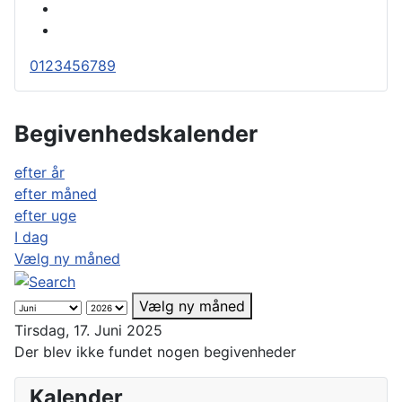
0
1
2
3
4
5
6
7
8
9
Begivenhedskalender
efter år
efter måned
efter uge
I dag
Vælg ny måned
Vælg ny måned
Tirsdag, 17. Juni 2025
Der blev ikke fundet nogen begivenheder
Kalender