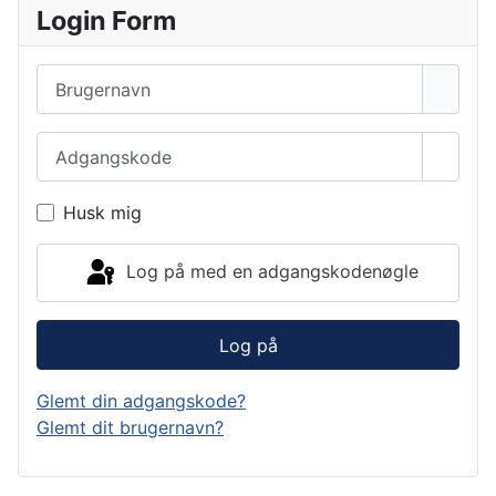
Login Form
Brugernavn
Adgangskode
Vis a
Husk mig
Log på med en adgangskodenøgle
Log på
Glemt din adgangskode?
Glemt dit brugernavn?