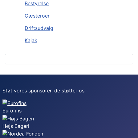
Bestyrelse
Gæsteroer
Driftsudvalg
Kajak
Støt vores sponsorer, de støtter os
Eurofins
Højs Bageri