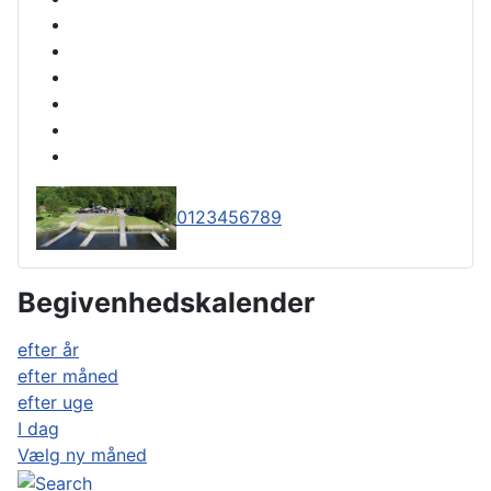
0
1
2
3
4
5
6
7
8
9
Begivenhedskalender
efter år
efter måned
efter uge
I dag
Vælg ny måned