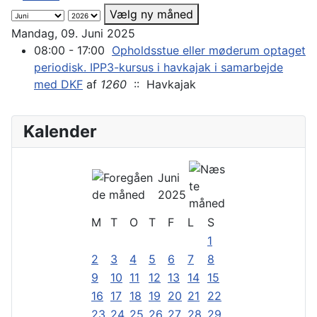
Vælg ny måned
Mandag, 09. Juni 2025
08:00 - 17:00
Opholdsstue eller møderum optaget
periodisk. IPP3-kursus i havkajak i samarbejde
med DKF
af
1260
:: Havkajak
Kalender
Juni
2025
M
T
O
T
F
L
S
1
2
3
4
5
6
7
8
9
10
11
12
13
14
15
16
17
18
19
20
21
22
23
24
25
26
27
28
29