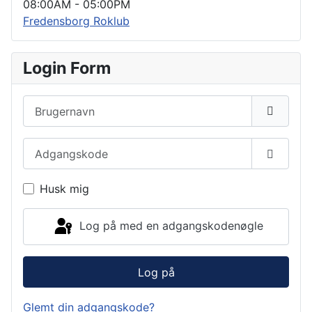
08:00AM
-
05:00PM
Fredensborg Roklub
Login Form
Brugernavn
Adgangskode
Vis ad
Husk mig
Log på med en adgangskodenøgle
Log på
Glemt din adgangskode?