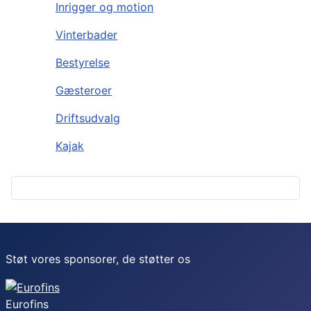
Inrigger og motion
Vinterbader
Bestyrelse
Gæsteroer
Driftsudvalg
Kajak
Støt vores sponsorer, de støtter os
Eurofins