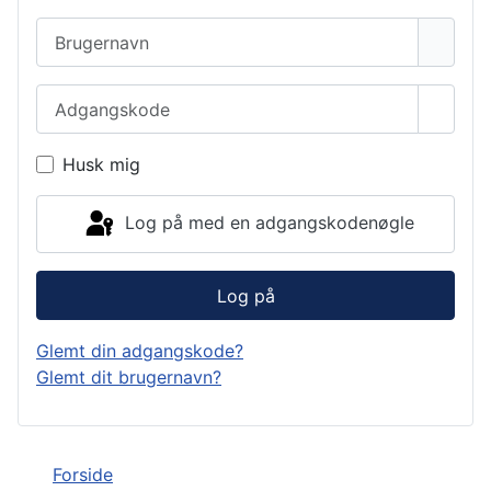
Brugernavn
Adgangskode
Vis a
Husk mig
Log på med en adgangskodenøgle
Log på
Glemt din adgangskode?
Glemt dit brugernavn?
Forside