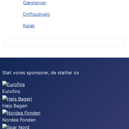
Gæsteroer
Driftsudvalg
Kajak
Støt vores sponsorer, de støtter os
Eurofins
Højs Bageri
Nordea Fonden