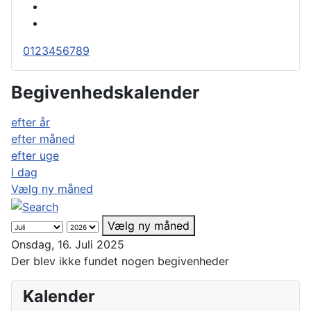
0
1
2
3
4
5
6
7
8
9
Begivenhedskalender
efter år
efter måned
efter uge
I dag
Vælg ny måned
Vælg ny måned
Onsdag, 16. Juli 2025
Der blev ikke fundet nogen begivenheder
Kalender