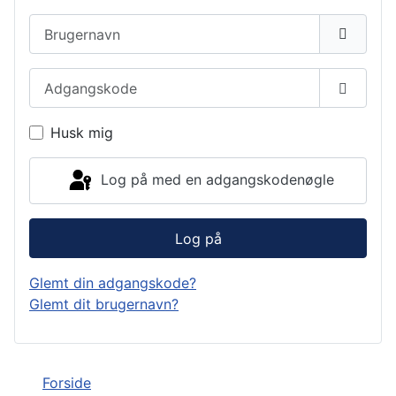
Brugernavn
Adgangskode
Vis ad
Husk mig
Log på med en adgangskodenøgle
Log på
Glemt din adgangskode?
Glemt dit brugernavn?
Forside