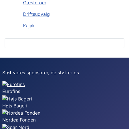
Gæsteroer
Driftsudvalg
Kajak
Støt vores sponsorer, de støtter os
Eurofins
Højs Bageri
Nordea Fonden