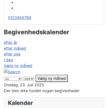
0
1
2
3
4
5
6
7
8
9
Begivenhedskalender
efter år
efter måned
efter uge
I dag
Vælg ny måned
Vælg ny måned
Onsdag, 23. Juli 2025
Der blev ikke fundet nogen begivenheder
Kalender