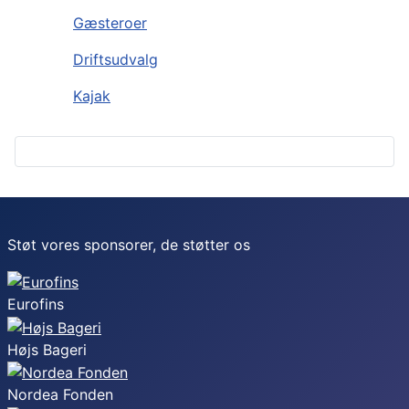
Gæsteroer
Driftsudvalg
Kajak
Støt vores sponsorer, de støtter os
Eurofins
Højs Bageri
Nordea Fonden