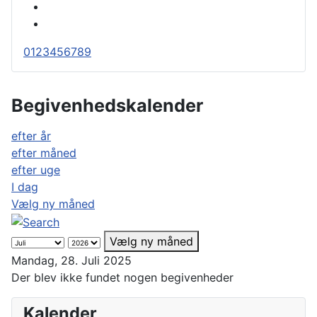
0
1
2
3
4
5
6
7
8
9
Begivenhedskalender
efter år
efter måned
efter uge
I dag
Vælg ny måned
Vælg ny måned
Mandag, 28. Juli 2025
Der blev ikke fundet nogen begivenheder
Kalender