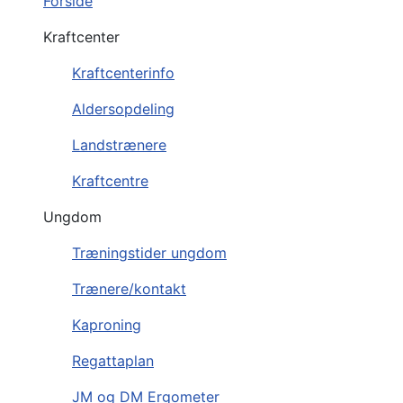
Forside
Kraftcenter
Kraftcenterinfo
Aldersopdeling
Landstrænere
Kraftcentre
Ungdom
Træningstider ungdom
Trænere/kontakt
Kaproning
Regattaplan
JM og DM Ergometer