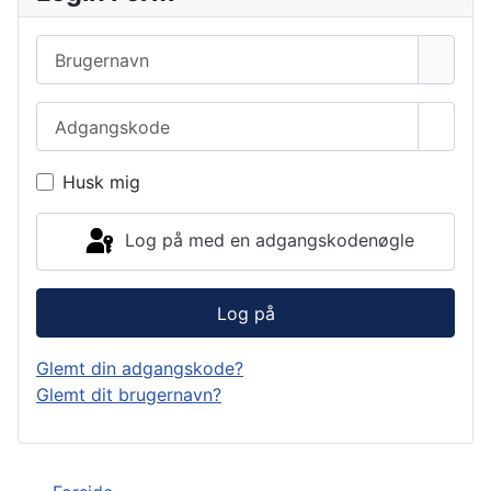
Brugernavn
Adgangskode
Vis a
Husk mig
Log på med en adgangskodenøgle
Log på
Glemt din adgangskode?
Glemt dit brugernavn?