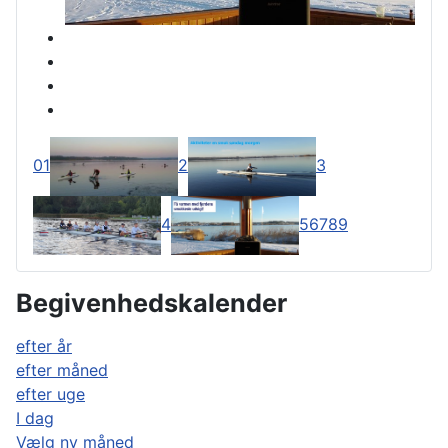
0
1
2
3
4
5
6
7
8
9
Begivenhedskalender
efter år
efter måned
efter uge
I dag
Vælg ny måned