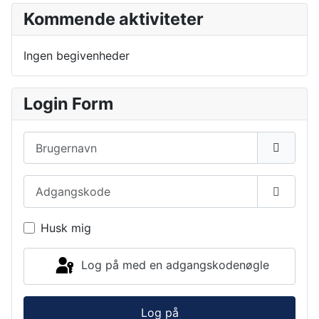
Kommende aktiviteter
Ingen begivenheder
Login Form
Brugernavn
Adgangskode
Vis ad
Husk mig
Log på med en adgangskodenøgle
Log på