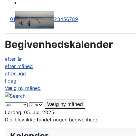
0
1
2
3
4
5
6
7
8
9
Begivenhedskalender
efter år
efter måned
efter uge
I dag
Vælg ny måned
Vælg ny måned
Lørdag, 05. Juli 2025
Der blev ikke fundet nogen begivenheder
Kalender