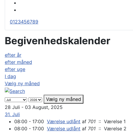
0
1
2
3
4
5
6
7
8
9
Begivenhedskalender
efter år
efter måned
efter uge
I dag
Vælg ny måned
Vælg ny måned
28 Juli - 03 August, 2025
31. Juli
08:00 - 17:00
Værelse udlånt
af
701
:: Værelse 1
08:00 - 17:00
Værelse udlånt
af
701
:: Værelse 2