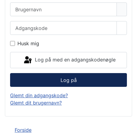
Brugernavn
Adgangskode
Vis a
Husk mig
Log på med en adgangskodenøgle
Log på
Glemt din adgangskode?
Glemt dit brugernavn?
Forside