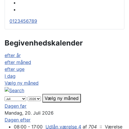
0
1
2
3
4
5
6
7
8
9
Begivenhedskalender
efter år
efter måned
efter uge
I dag
Vælg ny måned
Vælg ny måned
Dagen før
Mandag, 20. Juli 2026
Dagen efter
08:00 - 17:00
Udlån værelse 4
af
704
:: Værelse