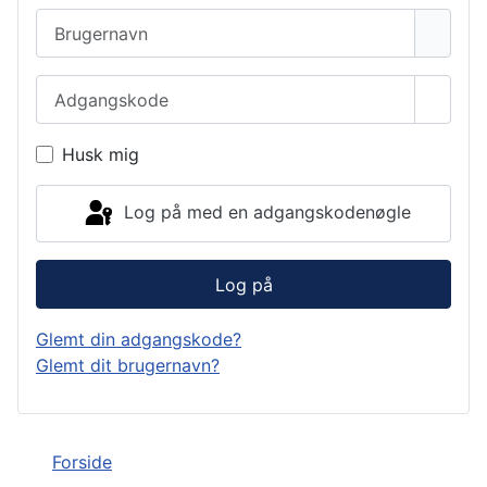
Brugernavn
Adgangskode
Vis a
Husk mig
Log på med en adgangskodenøgle
Log på
Glemt din adgangskode?
Glemt dit brugernavn?
Forside