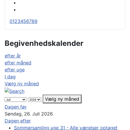
0
1
2
3
4
5
6
7
8
9
Begivenhedskalender
efter år
efter måned
efter uge
I dag
Vælg ny måned
Vælg ny måned
Dagen før
Søndag, 26. Juli 2026
Dagen efter
Sommersamling uge 31 - Alle værelser optaget