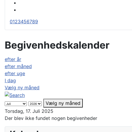
0
1
2
3
4
5
6
7
8
9
Begivenhedskalender
efter år
efter måned
efter uge
I dag
Vælg ny måned
Vælg ny måned
Torsdag, 17. Juli 2025
Der blev ikke fundet nogen begivenheder