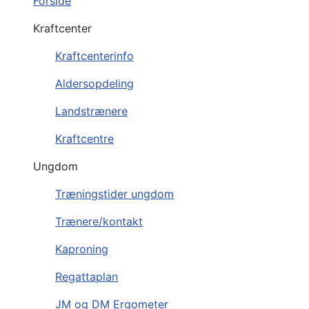
Forside
Kraftcenter
Kraftcenterinfo
Aldersopdeling
Landstrænere
Kraftcentre
Ungdom
Træningstider ungdom
Trænere/kontakt
Kaproning
Regattaplan
JM og DM Ergometer