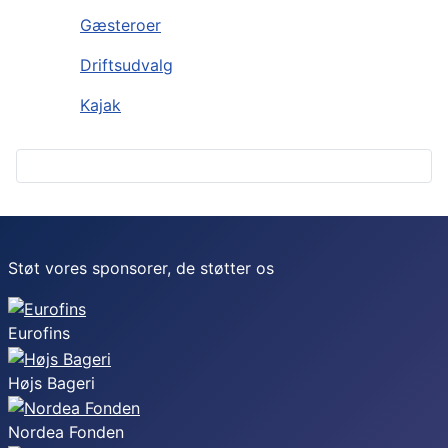
Gæsteroer
Driftsudvalg
Kajak
Støt vores sponsorer, de støtter os
Eurofins
Højs Bageri
Nordea Fonden