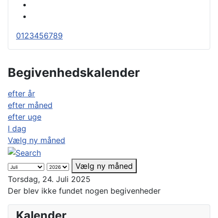
0
1
2
3
4
5
6
7
8
9
Begivenhedskalender
efter år
efter måned
efter uge
I dag
Vælg ny måned
Vælg ny måned
Torsdag, 24. Juli 2025
Der blev ikke fundet nogen begivenheder
Kalender