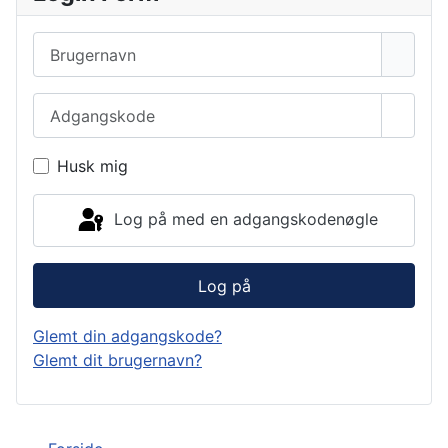
Brugernavn
Adgangskode
Vis a
Husk mig
Log på med en adgangskodenøgle
Log på
Glemt din adgangskode?
Glemt dit brugernavn?