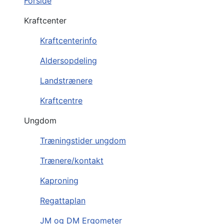
Forside
Kraftcenter
Kraftcenterinfo
Aldersopdeling
Landstrænere
Kraftcentre
Ungdom
Træningstider ungdom
Trænere/kontakt
Kaproning
Regattaplan
JM og DM Ergometer