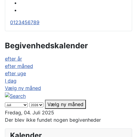
0
1
2
3
4
5
6
7
8
9
Begivenhedskalender
efter år
efter måned
efter uge
I dag
Vælg ny måned
Vælg ny måned
Fredag, 04. Juli 2025
Der blev ikke fundet nogen begivenheder
Kalender