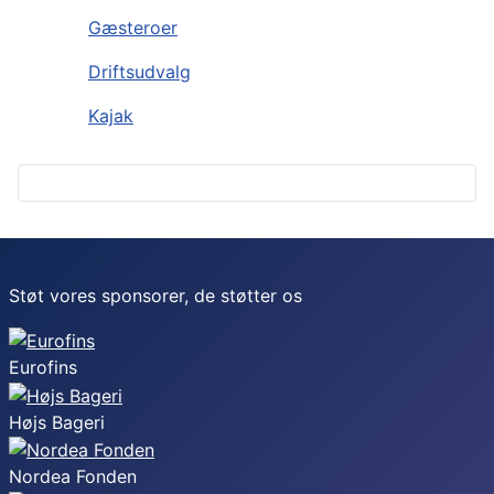
Gæsteroer
Driftsudvalg
Kajak
Støt vores sponsorer, de støtter os
Eurofins
Højs Bageri
Nordea Fonden