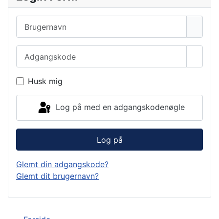
Brugernavn
Adgangskode
Vis a
Husk mig
Log på med en adgangskodenøgle
Log på
Glemt din adgangskode?
Glemt dit brugernavn?