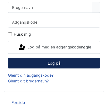
Brugernavn
Adgangskode
Vis a
Husk mig
Log på med en adgangskodenøgle
Log på
Glemt din adgangskode?
Glemt dit brugernavn?
Forside