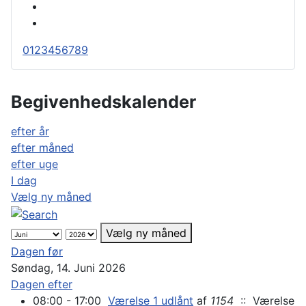
0
1
2
3
4
5
6
7
8
9
Begivenhedskalender
efter år
efter måned
efter uge
I dag
Vælg ny måned
Vælg ny måned
Dagen før
Søndag, 14. Juni 2026
Dagen efter
08:00 - 17:00
Værelse 1 udlånt
af
1154
:: Værelse