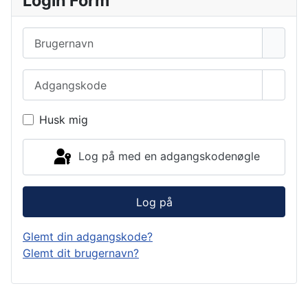
Login Form
Brugernavn
Adgangskode
Vis a
Husk mig
Log på med en adgangskodenøgle
Log på
Glemt din adgangskode?
Glemt dit brugernavn?