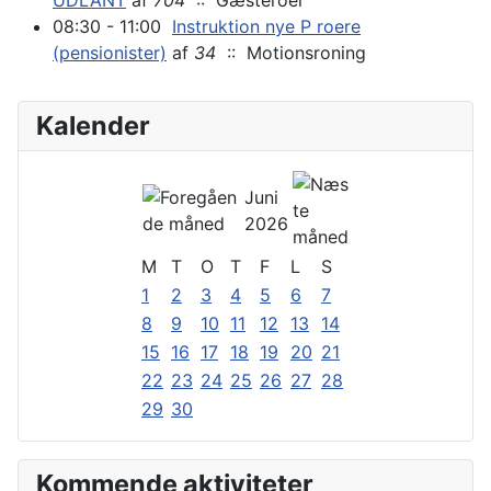
UDLÅNT
af
704
:: Gæsteroer
08:30 - 11:00
Instruktion nye P roere
(pensionister)
af
34
:: Motionsroning
Kalender
Juni
2026
M
T
O
T
F
L
S
1
2
3
4
5
6
7
8
9
10
11
12
13
14
15
16
17
18
19
20
21
22
23
24
25
26
27
28
29
30
Kommende aktiviteter