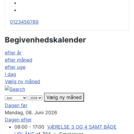
0
1
2
3
4
5
6
7
8
9
Begivenhedskalender
efter år
efter måned
efter uge
I dag
Vælg ny måned
Vælg ny måned
Dagen før
Mandag, 08. Juni 2026
Dagen efter
08:00 - 17:00
VÆRELSE 3 OG 4 SAMT BÅDE