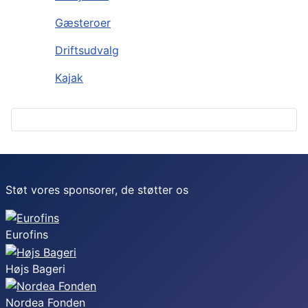
Gæsteroer
Driftsudvalg
Kajak
Støt vores sponsorer, de støtter os
Eurofins
Højs Bageri
Nordea Fonden