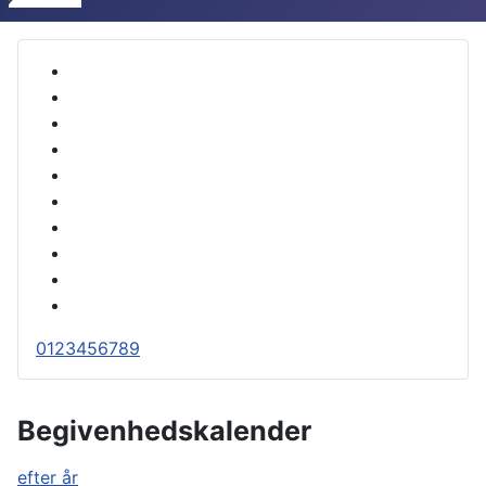
0
1
2
3
4
5
6
7
8
9
Begivenhedskalender
efter år