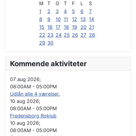
M
T
O
T
F
L
S
1
2
3
4
5
6
7
8
9
10
11
12
13
14
15
16
17
18
19
20
21
22
23
24
25
26
27
28
29
30
Kommende aktiviteter
07 aug 2026
;
08:00AM
-
05:00PM
Udlån alle 4 værelser.
10 aug 2026
;
08:00AM
-
05:00PM
Fredensborg Roklub
10 aug 2026
;
08:00AM
-
05:00PM