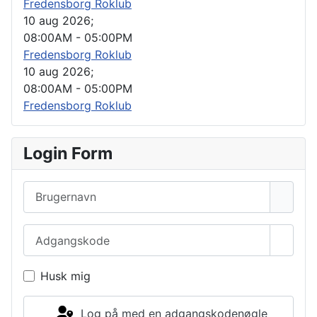
Fredensborg Roklub
10 aug 2026
;
08:00AM
-
05:00PM
Fredensborg Roklub
10 aug 2026
;
08:00AM
-
05:00PM
Fredensborg Roklub
Login Form
Brugernavn
Adgangskode
Vis a
Husk mig
Log på med en adgangskodenøgle